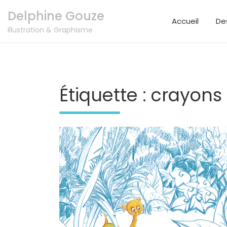
Skip
Delphine Gouze
to
Accueil
Des
content
Illustration & Graphisme
Étiquette :
crayons 