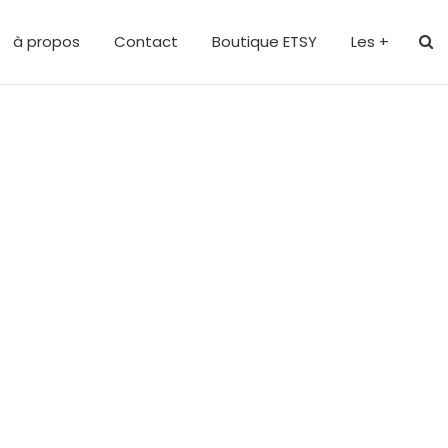
à propos
Contact
Boutique ETSY
Les +