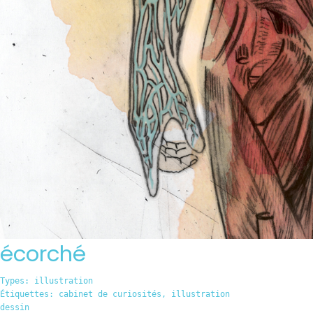
écorché
Types:
illustration
Étiquettes:
cabinet de curiosités
,
illustration
dessin