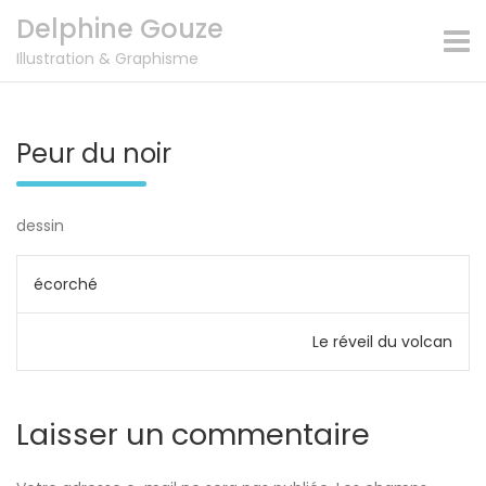
Skip
Delphine Gouze
to
content
Illustration & Graphisme
Peur du noir
dessin
Navigation
écorché
de
Le réveil du volcan
l’article
Laisser un commentaire